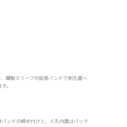
は、鋼製スリーブの拡張バンドで削孔面へ
ます。
林バンドの締め付けと、人孔内面はバック