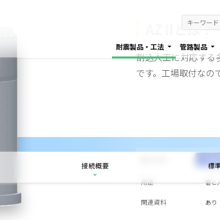
AZ IIとは？
耐震製品・工法
管路製品
割込人工に対応する
です。工場取付なの
取付方法
工場
接続概要
標
用途
管と
関連資料
あり