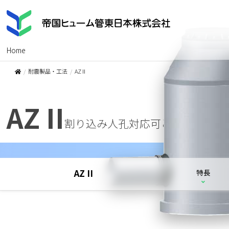
Home
耐震製品・工法
AZ II
AZ II
割り込み人孔対応可とう継手
AZ II
特長